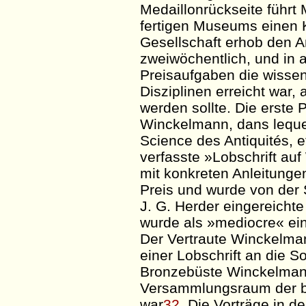
Medaillonrückseite führt
fertigen Museums einen 
Gesellschaft erhob den A
zweiwöchentlich, und in
Preisaufgaben die wissen
Disziplinen erreicht war
werden sollte. Die erste 
Winckelmann,
dans
lequ
Science des
Antiquités
, 
verfasste »Lobschrift au
mit konkreten Anleitunge
Preis und wurde von der
J. G. Herder eingereicht
wurde als »
mediocre
« ei
Der Vertraute Winckelma
einer Lobschrift an die
So
Bronzebüste Winckelmann
Versammlungsraum der bi
war
32
. Die Vorträge in d