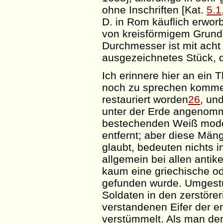
ohne Inschriften [Kat.
5.1
D. in Rom käuflich erwor
von kreisförmigem Grundr
Durchmesser ist mit acht 
ausgezeichnetes Stück, da
Ich erinnere hier an ein 
noch zu sprechen komme.
restauriert worden
26
, un
unter der Erde angenomm
bestechenden Weiß mode
entfernt; aber diese Mäng
glaubt, bedeuten nichts 
allgemein bei allen antik
kaum eine griechische ode
gefunden wurde. Umgestü
Soldaten in den zerstörer
verstandenen Eifer der er
verstümmelt. Als man d