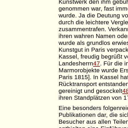
Kunstwerk den ihm gebü
genommen war, fast imm
wurde. Ja die Deutung v
durch die leichtere Verg
zusammentrafen. Verkann
ihren wahren Namen oder
wurde als grundlos erwie
Kunstgut in Paris verpack
Kassel, freudig begrüßt
Landesherrn
47
. Für die 
Marmorobjekte wurde Ersa
Paris 1815]. In Kassel ha
Rücktransport entstanden
gereinigt und gesockelt
4
ihren Standplätzen von 1
Eine besonders folgenreic
Publikationen dar, die s
Besucher aus allen Teilen