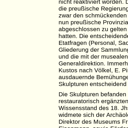
nicht reaktiviert worden
die preußische Regierun
zwar den schmückenden Ti
nun preußische Provinzia
abgeschlossen zu gelten
hatten. Die entscheidend
Etatfragen (Personal, Sa
Gliederung der Sammlung
und die mit der musealen
Generaldirektion. Immer
Kustos nach Völkel, E.
Pi
ausdauernde Bemühungen
Skulpturen entscheidend 
Die Skulpturen befanden
restauratorisch ergänzt
Wissensstand des 18.
Jh
widmete sich der Archäol
Direktor des Museums Fr