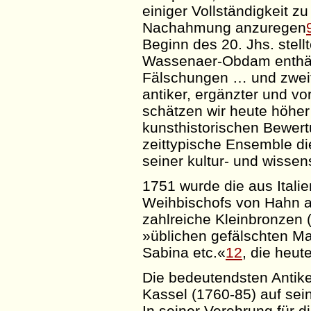
einiger Vollständigkeit 
Nachahmung anzuregen
Beginn des 20.
Jhs
. stel
Wassenaer-Obdam
enthäl
Fälschungen … und zwei
antiker, ergänzter und v
schätzen wir heute höhe
kunsthistorischen Bewert
zeittypische Ensemble di
seiner kultur- und wisse
1751 wurde die aus Ital
Weihbischofs von Hahn 
zahlreiche Kleinbronzen 
»üblichen gefälschten 
Sabina etc.«
12
, die heut
Die bedeutendsten Antike
Kassel (1760-85) auf sei
In seiner Verehrung für d