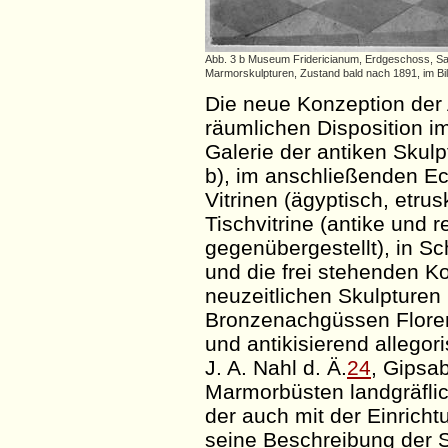
Abb. 3 b Museum Fridericianum, Erdgeschoss, Saa
Marmorskulpturen, Zustand bald nach 1891, im Bil
Die neue Konzeption der 
räumlichen Disposition im
Galerie der antiken Skulp
b), im anschließenden Ec
Vitrinen (ägyptisch, etru
Tischvitrine (antike und 
gegenübergestellt), in S
und die frei stehenden K
neuzeitlichen Skulpturen 
Bronzenachgüssen Floren
und antikisierend allego
J. A.
Nahl
d. Ä.
24
, Gipsa
Marmorbüsten landgräflic
der auch mit der Einricht
seine Beschreibung der S