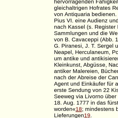
hervorragenden Fähigkeit
gleichaltrigen Hofrates Re
von
Antiquaria
bedienen. 
Pius VI. eine Audienz un
nach Kassel (s. Register
Sammlungen und die Werk
von B.
Cavaceppi
(Abb. 1
G.
Piranesi
, J. T. Sergel u
Neapel,
Herculaneum
, P
um antike und
antikisier
Kleinkunst, Abgüsse, Na
antiker Malereien, Bücher
nach der Abreise der
Can
Agent und Einkäufer für a
erste Sendung von 22 Ki
Seeweg via Livorno über
18. Aug. 1777 in das fürs
worden«
18
; mindestens b
Lieferungen
19
.