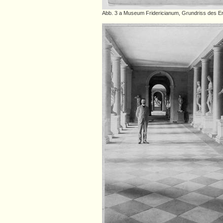
Abb. 3 a Museum Fridericianum, Grundriss des Erd