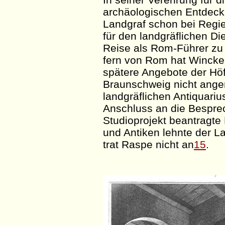
archäologischen Entdec
Landgraf schon bei Regi
für den landgräflichen Di
Reise als Rom-Führer zu
fern von Rom hat Wincke
spätere Angebote der Hö
Braunschweig nicht an
landgräflichen
Antiquariu
Anschluss an die Bespr
Studioprojekt beantragt
und Antiken lehnte der L
trat
Raspe
nicht an
15
.