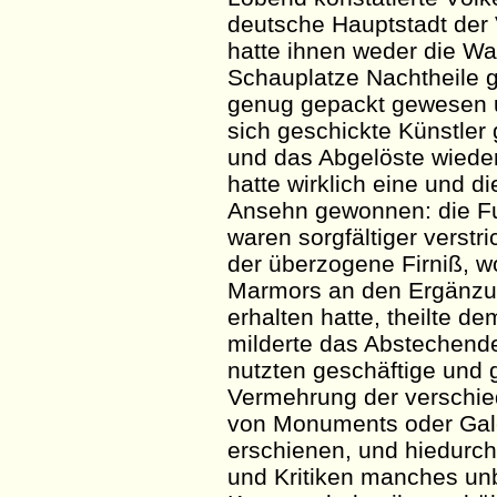
deutsche Hauptstadt der 
hatte ihnen weder die W
Schauplatze Nachtheile g
genug gepackt gewesen u
sich geschickte Künstle
und das Abgelöste wiede
hatte wirklich eine und d
Ansehn
gewonnen: die F
waren sorgfältiger verstr
der überzogene
Firniß
, 
Marmors an den Ergänzun
erhalten hatte,
theilte
dem
milderte das Abstechen
nutzten geschäftige und
Vermehrung der verschi
von Monuments oder Gal
erschienen, und
hiedurch
und Kritiken manches un