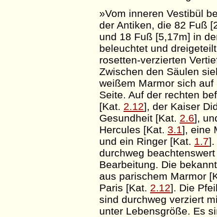
»Vom inneren Vestibül be
der Antiken, die 82 Fuß [
und 18 Fuß [5,17m] in d
beleuchtet und dreigeteil
rosetten-verzierten Vert
Zwischen den Säulen sie
weißem Marmor sich auf i
Seite. Auf der rechten bef
[Kat.
2.12
], der Kaiser
Di
Gesundheit [Kat.
2.6
], un
Hercules
[Kat.
3.1
], eine
und ein Ringer [Kat.
1.7
]
durchweg beachtenswert d
Bearbeitung. Die bekannt
aus
parischem
Marmor [K
Paris [Kat.
2.12
]. Die Pfe
sind durchweg verziert mi
unter Lebensgröße. Es sin