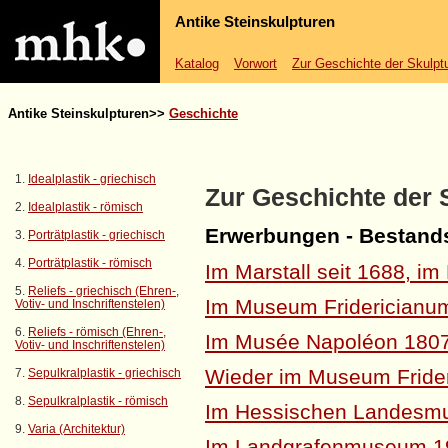
Antike Steinskulpturen
Katalog
Vorwort
Zur Geschichte der Skulp
Antike Steinskulpturen>>
Geschichte
1.
Idealplastik - griechisch
Zur Geschichte der
2.
Idealplastik - römisch
Erwerbungen - Bestands
3.
Porträtplastik - griechisch
4.
Porträtplastik - römisch
Im Marstall seit 1688, i
5.
Reliefs - griechisch (Ehren-,
Im Museum Fridericianu
Votiv- und Inschriftenstelen)
6.
Reliefs - römisch (Ehren-,
Im
Musée
Napoléon 180
Votiv- und Inschriftenstelen)
Wieder im Museum Fride
7.
Sepulkralplastik - griechisch
8.
Sepulkralplastik - römisch
Im Hessischen Landesm
9.
Varia (Architektur)
Im Landgrafenmuseum 1