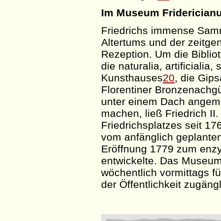
Im Museum Friderician
Friedrichs immense Samme
Altertums und der zeitge
Rezeption. Um die Biblio
die
naturalia
,
artificialia
,
s
Kunsthauses
20
, die
Gip
Florentiner Bronzenachgü
unter einem Dach angeme
machen, ließ Friedrich II
Friedrichsplatzes seit 1
vom anfänglich geplanten
Eröffnung 1779 zum enz
entwickelte. Das Museum
wöchentlich vormittags fü
der Öffentlichkeit zugäng