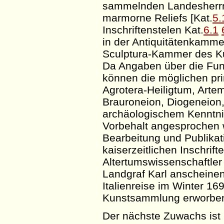
sammelnden Landesherrn
marmorne Reliefs [Kat.
5.
Inschriftenstelen Kat.
6.1
in der Antiquitätenkamme
Sculptura-Kammer
des K
Da Angaben über die Fund
können die möglichen pri
Agrotera-Heiligtum
, Arte
Brauroneion
,
Diogeneion
archäologischem Kenntnis
Vorbehalt angesprochen w
Bearbeitung und Publikat
kaiserzeitlichen Inschrift
Altertumswissenschaftler
Landgraf Karl anscheinen
Italienreise im Winter 16
Kunstsammlung erworbe
Der nächste Zuwachs ist 