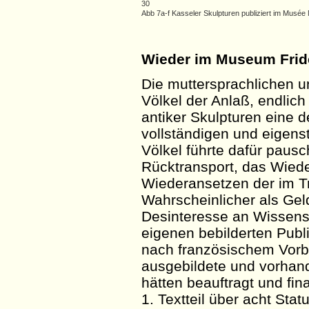
30
Abb 7a-f Kasseler Skulpturen publiziert im Musé
Wieder im Museum Frid
Die muttersprachlichen un
Völkel der
Anlaß
, endlic
antiker Skulpturen eine d
vollständigen und eigens
Völkel führte dafür pausc
Rücktransport, das Wiede
Wiederansetzen der im 
Wahrscheinlicher als Gel
Desinteresse an Wissens
eigenen bebilderten Publ
nach französischem Vorbi
ausgebildete und vorhand
hätten beauftragt und fi
1. Textteil über acht Stat