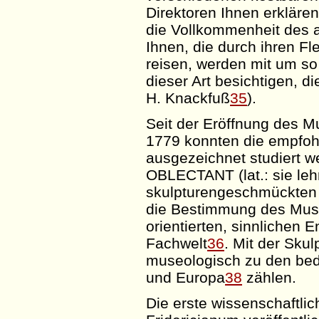
Direktoren Ihnen erkläre
die Vollkommenheit des a
Ihnen, die durch ihren Fl
reisen, werden mit um 
dieser Art besichtigen, 
H. Knackfuß
35
).
Seit der Eröffnung des 
1779 konnten die empfohl
ausgezeichnet studiert
OBLECTANT (
lat
.: sie l
skulpturengeschmückten 
die Bestimmung des Muse
orientierten, sinnlichen
E
Fachwelt
36
. Mit der Sku
museologisch zu den bed
und Europa
38
zählen.
Die erste wissenschaftli