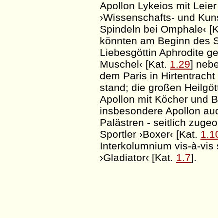
Apollon
Lykeios
mit Leier
›Wissenschafts- und Kuns
Spindeln bei
Omphale
‹ [
könnten am Beginn des S
Liebesgöttin Aphrodite g
Muschel‹ [Kat.
1.29
] neb
dem Paris in Hirtentracht
stand; die großen Heilgö
Apollon mit Köcher und 
insbesondere Apollon au
Palästren
- seitlich zuge
Sportler ›Boxer‹ [Kat.
1.1
Interkolumnium
vis-à-vis
›Gladiator‹ [Kat.
1.7
].