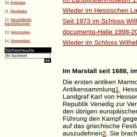
10.
Kypriaka
Wieder im Hessischen 
11.
Ägyptiaka
Seit 1973 im Schloss
Wil
12.
Neuzeitliche
Nachbildungen
documenta-Halle
1998-2
13.
Verschollen
14.
Abgegeben
Wieder im Schloss
Wilhe
Stichwortsuche
Im Marstall seit 1688, 
Die ersten antiken Marm
Antikensammlung
1
. Hes
Landgraf Karl von Hessen
Republik Venedig zur Ve
den übrigen europäische
Führung den Kampf gege
auf das griechische Fest
auszudehnen
2
. Sie brac