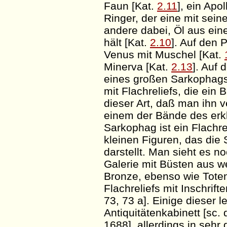
Faun [Kat.
2.11
], ein Apol
Ringer, der eine mit sei
andere dabei, Öl aus eine
hält [Kat.
2.10
]. Auf den 
Venus mit Muschel [Kat.
Minerva [Kat.
2.13
]. Auf 
eines großen Sarkophags
mit Flachreliefs, die ein
dieser Art,
daß
man ihn ve
einem der Bände des erk
Sarkophag ist ein Flachre
kleinen Figuren, das die
darstellt. Man sieht es n
Galerie mit Büsten aus 
Bronze, ebenso wie Tote
Flachreliefs mit Inschrift
73, 73 a]. Einige dieser
Antiquitätenkabinett [
sc
.
1688], allerdings in sehr 