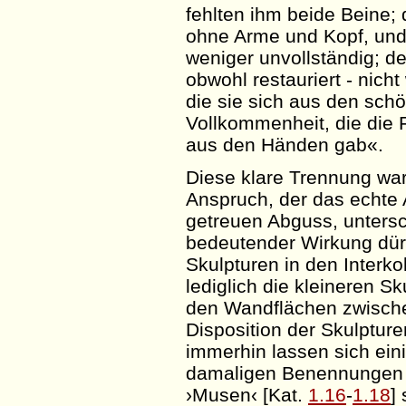
fehlten ihm beide Beine;
ohne Arme und Kopf, und
weniger unvollständig; d
obwohl restauriert - nich
die sie sich aus den sch
Vollkommenheit, die die
aus den Händen gab«.
Diese klare Trennung war
Anspruch, der das echte 
getreuen Abguss, unters
bedeutender Wirkung dürf
Skulpturen in den
Interk
lediglich die kleineren S
den Wandflächen zwischen
Disposition der Skulpture
immerhin lassen sich ei
damaligen Benennungen de
›Musen‹ [Kat.
1.16
-
1.18
]