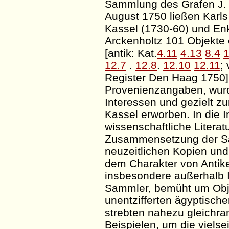
Sammlung des Grafen J.
August 1750 ließen Karls
Kassel (1730-60) und Enk
Arckenholtz
101 Objekte 
[antik: Kat.
4.11
4.13
8.4
1
12.7
.
12.8
.
12.10
12.11
;
Register Den Haag 1750].
Provenienzangaben, wur
Interessen und gezielt 
Kassel erworben. In die I
wissenschaftliche Literat
Zusammensetzung der 
neuzeitlichen Kopien und
dem Charakter von Antik
insbesondere außerhalb It
Sammler, bemüht um Obje
unentzifferten ägyptisch
strebten nahezu gleichra
Beispielen, um die viels