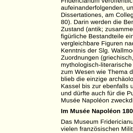
Fridericianum veröffentl
aufeinanderfolgenden, unb
Dissertationes
, am
Colle
80). Darin werden die Be
Zustand (antik; zusamme
figürliche Bestandteile ei
vergleichbare Figuren nach
Kenntnis der
Slg
. Wallmo
Zuordnungen (griechisch,
mythologisch-literarisch
zum Wesen wie Thema de
blieb die einzige archäol
Kassel bis zur ebenfalls 
und dürfte auch für die P
Musée
Napoléon zweckdi
Im
Musée
Napoléon 180
Das Museum Friderician
vielen französischen Mili