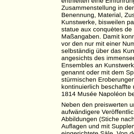
enthielten eine Einführu
Zusammenstellung in den
Benennung, Material, Zu
Kunstwerke, bisweilen p
statue
aux
conquètes
de 
Maßangaben. Damit konn
vor den nur mit einer N
selbständig über das Kuns
angesichts des immensen,
Ensembles an Kunstwerk
genannt oder mit dem S
stürmischen Eroberungen
kontinuierlich beschafft
1814
Musée
Napoléon ben
Neben den preiswerten un
aufwändigere Veröffentli
Abbildungen (Stiche nac
Auflagen und mit Supple
eingerichtete Säle. Von 